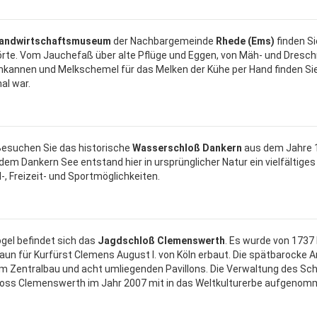
andwirtschaftsmuseum
der Nachbargemeinde
Rhede (Ems)
finden Si
rte. Vom Jauchefaß über alte Pflüge und Eggen, von Mäh- und Dresch
hkannen und Melkschemel für das Melken der Kühe per Hand finden Sie h
al war.
esuchen Sie das historische
Wasserschloß Dankern
aus dem Jahre 1
dem Dankern See entstand hier in ursprünglicher Natur ein vielfältiges
l-, Freizeit- und Sportmöglichkeiten.
ögel befindet sich das
Jagdschloß Clemenswerth
. Es wurde von 1737
aun für Kurfürst Clemens August I. von Köln erbaut. Die spätbarocke 
m Zentralbau und acht umliegenden Pavillons. Die Verwaltung des Sc
oss Clemenswerth im Jahr 2007 mit in das Weltkulturerbe aufgenomm