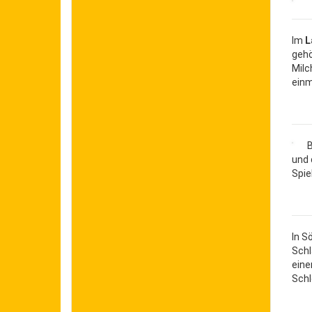
Im
L
gehö
Milc
einm
B
und 
Spie
In S
Schl
eine
Schl