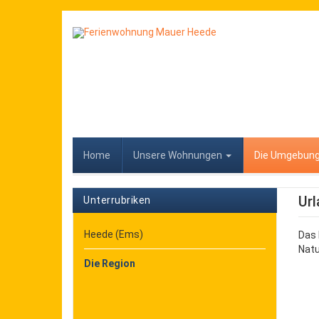
Home
Unsere Wohnungen
Die Umgebun
Url
Unterrubriken
Heede (Ems)
Das 
Natu
Die Region