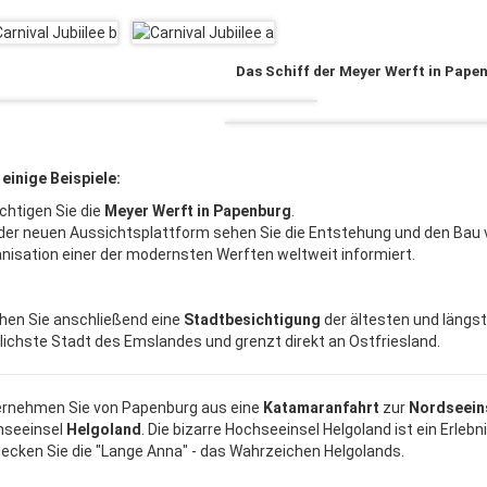
Das Schiff der Meyer Werft in Pape
 einige Beispiele:
chtigen Sie die
Meyer Werft in Papenburg
.
der neuen Aussichtsplattform sehen Sie die Entstehung und den Bau v
nisation einer der modernsten Werften weltweit informiert.
en Sie anschließend eine
Stadtbesichtigung
der ältesten und längs
lichste Stadt des Emslandes und grenzt direkt an Ostfriesland.
rnehmen Sie von Papenburg aus eine
Katamaranfahrt
zur
Nordseein
hseeinsel
Helgoland
. Die bizarre Hochseeinsel Helgoland ist ein Erleb
ecken Sie die "Lange Anna" - das Wahrzeichen Helgolands.