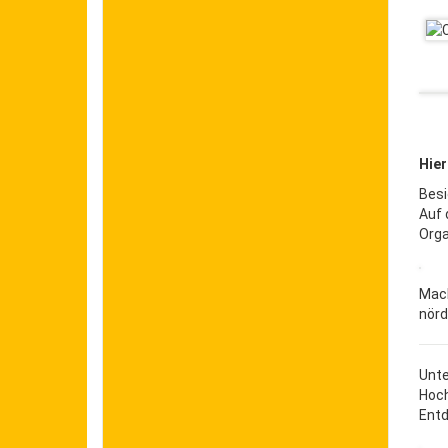
Hier
Besi
Auf 
Orga
Mach
nörd
Unte
Hoc
Entd