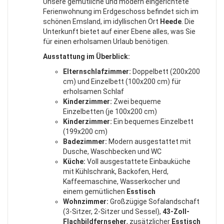
Unsere gemütliche und modern eingerichtete
Ferienwohnung im Erdgeschoss befindet sich im
schönen Emsland, im idyllischen Ort
Heede
. Die
Unterkunft bietet auf einer Ebene alles, was Sie
für einen erholsamen Urlaub benötigen.
Ausstattung im Überblick:
Elternschlafzimmer:
Doppelbett (200x200
cm) und Einzelbett (100x200 cm) für
erholsamen Schlaf
Kinderzimmer:
Zwei bequeme
Einzelbetten (je 100x200 cm)
Kinderzimmer:
Ein bequemes Einzelbett
(199x200 cm)
Badezimmer:
Modern ausgestattet mit
Dusche, Waschbecken und WC
Küche:
Voll ausgestattete Einbauküche
mit Kühlschrank, Backofen, Herd,
Kaffeemaschine, Wasserkocher und
einem gemütlichen
Esstisch
Wohnzimmer:
Großzügige Sofalandschaft
(3-Sitzer, 2-Sitzer und Sessel),
43-Zoll-
Flachbildfernseher
, zusätzlicher
Esstisch