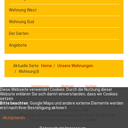
Wohnung West
Wohnung Süd
Der Garten
Angebote
Aktuelle Seite:
Home
Unsere Wohnungen
Wohnung B
Impressum
Sitemap
Suchen
Diese Webseite verwendet Cookies. Durch die Nutzung dieser
Website erklären Sie sich damit einverstanden, dass wir Cookies
Copyright © 2025 Ferienwohnung Mauer. Alle Rechte vorbehalten.
setzen.
Bitte beachten:
Google Maps und andere externe Elemente werden
"Hinweis zur Online-Streitbegleichung gemäß Art. 14 Abs. 1 ODR-VO: Die
erst nach Ihrer Bestätigung aktiviert.
Europäische Kommission stellt
eine Plattform zur Online-Streitbeilegung ( OS ) bereit, die Sie unter
Akzeptieren
http://ec.europa.eu/consumers/odr/
finden."