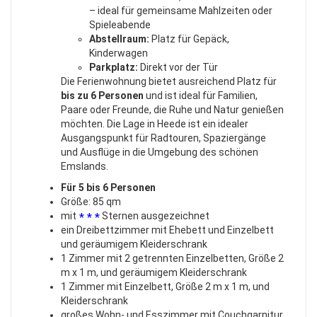
– ideal für gemeinsame Mahlzeiten oder
Spieleabende
Abstellraum:
Platz für Gepäck,
Kinderwagen
Parkplatz:
Direkt vor der Tür
Die Ferienwohnung bietet ausreichend Platz für
bis zu 6 Personen
und ist ideal für Familien,
Paare oder Freunde, die Ruhe und Natur genießen
möchten. Die Lage in Heede ist ein idealer
Ausgangspunkt für Radtouren, Spaziergänge
und Ausflüge in die Umgebung des schönen
Emslands.
Für 5 bis 6 Personen
Größe: 85 qm
mit
Sternen ausgezeichnet
* * *
ein Dreibettzimmer mit Ehebett und Einzelbett
und geräumigem Kleiderschrank
1 Zimmer mit 2 getrennten Einzelbetten, Größe 2
m x 1 m, und geräumigem Kleiderschrank
1 Zimmer mit Einzelbett, Größe 2 m x 1 m, und
Kleiderschrank
großes Wohn- und Esszimmer mit Couchgarnitur